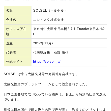
名称
SOLSEL（ソルセル）
会社名
エレビスタ株式会社
オフィス所在
東京都中央区東日本橋2-7-1 Frontier東日本橋2
地
F
設立
2012年11月7日
代表者
代表取締役 石野 拓弥
公式サイト
https://solsell.jp/
SOLSELは中古太陽光発電の売買仲介会社です。
太陽光投資のプラットフォームとして設立されました。
日本全国各地で取り扱っている物件は、低圧から特別高圧まで及ん
でいます。
規模は日本国内で最大級との呼び声が高く、数多くのメリットによ