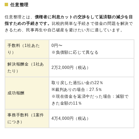
任意整理
任意整理とは、
債権者に利息カットの交渉をして返済額の減少を目
指すための手続きです。
比較的簡単な手続きで借金の問題を解決で
きるため、民事再生や自己破産を避けたい方に適しています。
手数料（1社あた
0円〜
り）
※負債額に応じて異なる
解決報酬金（1社あ
2万2,000円（税込）
たり）
取り戻した過払い金の22％
※裁判ありの場合：27.5％
成功報酬
※現在借金を返済中だった場合：減額で
きた金額の11％
事務手数料（1案件
4万4,000円（税込）
につき）