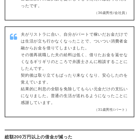
ったです。
（36歳男性/会社員）
夫がリストラに合い、自分がパートで稼いだお金だけで
は生活が立ち行かなくなったことで、ついつい消費者金
融からお金を借りてしまいました。
その後再就職した夫の給料は低く、借りたお金を返せな
くなるギリギリのところで弁護士さんに相談することに
したんです。
契約後は取り立てもぱったり来なくなり、安心したのを
覚えています。
結果的に利息の全額を免除してもらい元金だけの支払い
になりました。普通の生活が送れるようになったことに
感謝しています。
（31歳男性/パート）
総額200万円以上の借金が減った